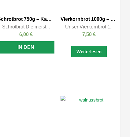
Schrotbrot 750g – Kasten
Vierkornbrot 1000g – Kasten
Schrotbrot Die meist...
Unser Vierkornbrot (...
6,00
€
7,50
€
IN DEN
Weiterlesen
WARENKORB