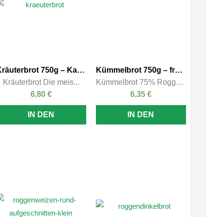
Kräuterbrot 750g – Kasten
Kümmelbrot 750g – frei geschoben
Kräuterbrot Die meis...
Kümmelbrot 75% Rogge...
6,80
€
6,35
€
IN DEN
IN DEN
WARENKORB
WARENKORB