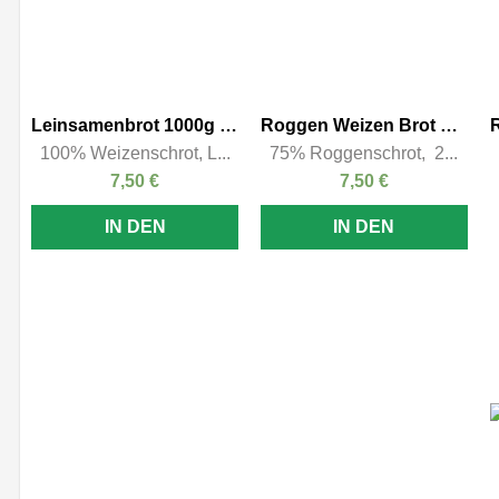
Leinsamenbrot 1000g – Kasten
Roggen Weizen Brot 1000g – Kasten
100% Weizenschrot, L...
75% Roggenschrot, 2...
7,50
€
7,50
€
IN DEN
IN DEN
WARENKORB
WARENKORB