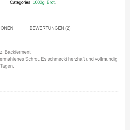
Brot
Categories:
1000g
,
Brot
.
1000g
-
Kasten
IONEN
BEWERTUNGEN (2)
Menge
z, Backferment
ermahlenes Schrot. Es schmeckt herzhaft und vollmundig
 Tagen.