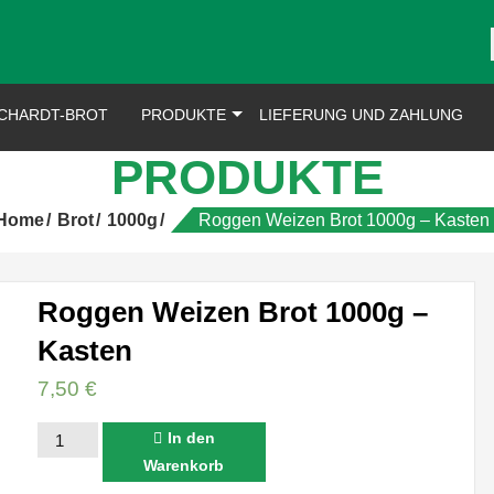
CHARDT-BROT
PRODUKTE
LIEFERUNG UND ZAHLUNG
PRODUKTE
Home
Brot
1000g
Roggen Weizen Brot 1000g – Kasten
Roggen Weizen Brot 1000g –
Kasten
7,50
€
Roggen
In den
Weizen
Warenkorb