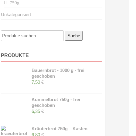
750g
Unkategorisiert
Suche
Suche
nach:
PRODUKTE
Bauernbrot - 1000 g - frei
geschoben
7,50
€
Kümmelbrot 750g - frei
geschoben
6,35
€
Kräuterbrot 750g – Kasten
6,80
€