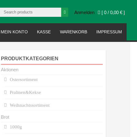
Anmelden
[ 0 /
0,00 €
]
MEIN KONTO
KASSE
WARENKORB
IMPRESSUM
PRODUKTKATEGORIEN
Aktionen
Ostersortiment
Pralinen&Kekse
Weihnachtssortiment
Brot
1000g