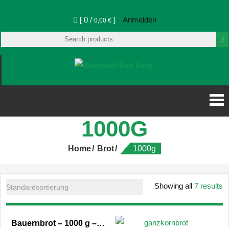
[ 0 /
]
Anmelden
0,00 €
Weichardt-Brot Shop
Weichardt-
Brot Shop
1000G
Home
Brot
1000g
Showing all
7 results
Bauernbrot – 1000 g – frei geschoben