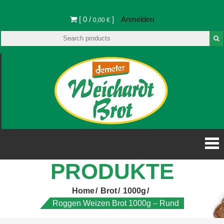
[ 0 /
]
Anmelden
0,00 €
Weichar
Weichardt-Brot
Shop
Brot Sh
PRODUKTE
Home
Brot
1000g
Roggen Weizen Brot 1000g – Rund