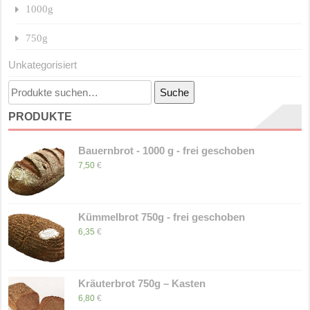
1000g
750g
Unkategorisiert
Suche
Suche
nach:
PRODUKTE
Bauernbrot - 1000 g - frei geschoben
7,50
€
Kümmelbrot 750g - frei geschoben
6,35
€
Kräuterbrot 750g – Kasten
6,80
€