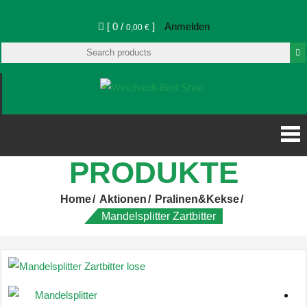
[ 0 /
]
Anmelden
0,00 €
Weichardt-Brot Shop
Weichardt-
Brot Shop
PRODUKTE
Home
Aktionen
Pralinen&Kekse
Mandelsplitter Zartbitter