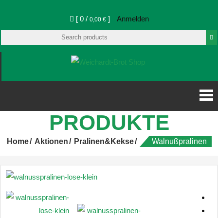
[ 0 /
]
Anmelden
0,00 €
Weichardt-Brot Shop
Weichardt-
Brot Shop
PRODUKTE
Home
Aktionen
Pralinen&Kekse
Walnußpralinen