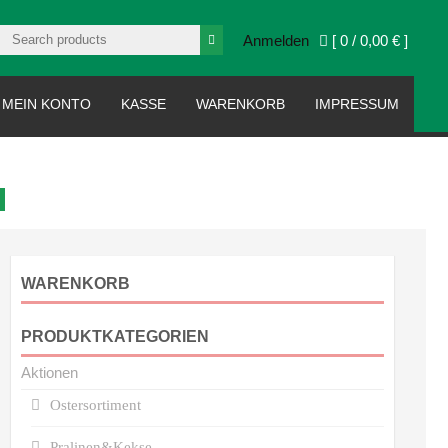
Anmelden
[ 0 /
0,00 €
]
MEIN KONTO
KASSE
WARENKORB
IMPRESSUM
WARENKORB
PRODUKTKATEGORIEN
Aktionen
Ostersortiment
Pralinen&Kekse