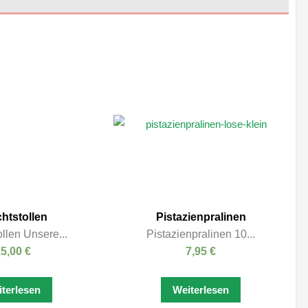
htstollen
Pistazienpralinen
ollen Unsere...
Pistazienpralinen 10...
15,00
€
7,95
€
terlesen
Weiterlesen