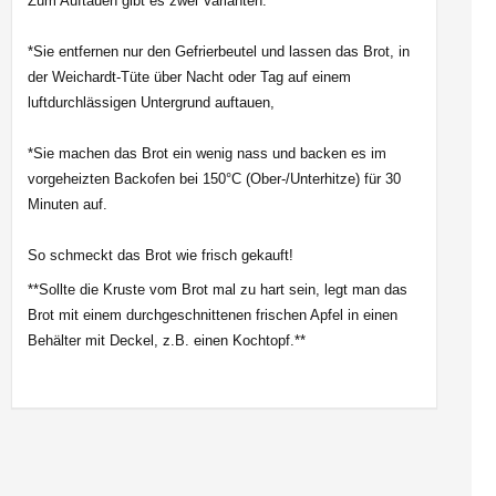
Zum Auftauen gibt es zwei Varianten:
*Sie entfernen nur den Gefrierbeutel und lassen das Brot, in
der Weichardt-Tüte über Nacht oder Tag auf einem
luftdurchlässigen Untergrund auftauen,
*Sie machen das Brot ein wenig nass und backen es im
vorgeheizten Backofen bei 150°C (Ober-/Unterhitze) für 30
Minuten auf.
So schmeckt das Brot wie frisch gekauft!
**Sollte die Kruste vom Brot mal zu hart sein, legt man das
Brot mit einem durchgeschnittenen frischen Apfel in einen
Behälter mit Deckel, z.B. einen Kochtopf.**