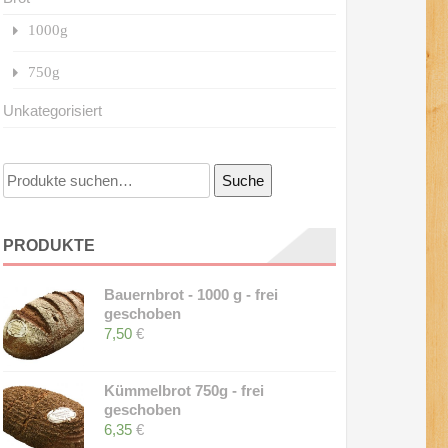
1000g
750g
Unkategorisiert
Suche
Suche
nach:
PRODUKTE
Bauernbrot - 1000 g - frei
geschoben
7,50
€
Kümmelbrot 750g - frei
geschoben
6,35
€