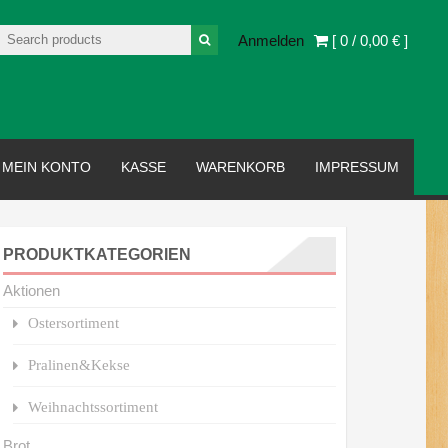
Anmelden
[ 0 /
0,00 €
]
MEIN KONTO
KASSE
WARENKORB
IMPRESSUM
PRODUKTKATEGORIEN
Aktionen
Ostersortiment
Pralinen&Kekse
Weihnachtssortiment
Brot