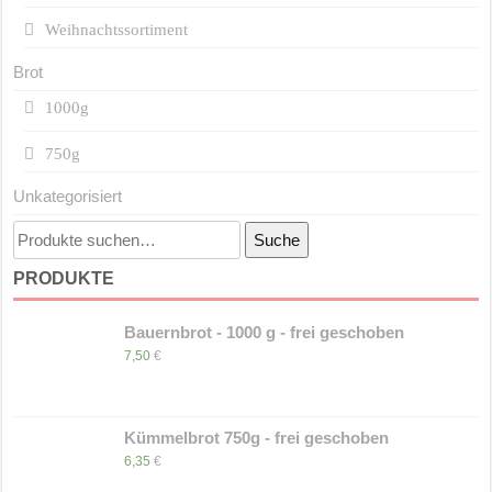
Weihnachtssortiment
Brot
1000g
750g
Unkategorisiert
Suche
Suche
nach:
PRODUKTE
Bauernbrot - 1000 g - frei geschoben
7,50
€
Kümmelbrot 750g - frei geschoben
6,35
€