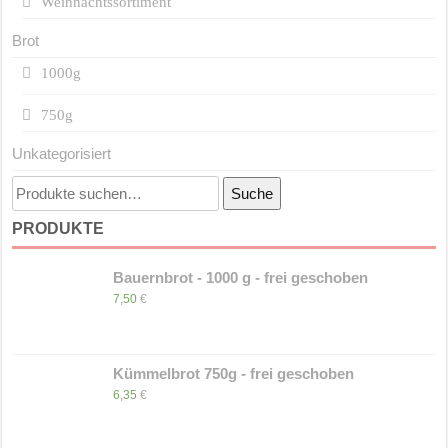
Weihnachtssortiment
Brot
1000g
750g
Unkategorisiert
Suche
Suche
nach:
PRODUKTE
Bauernbrot - 1000 g - frei geschoben
7,50
€
Kümmelbrot 750g - frei geschoben
6,35
€