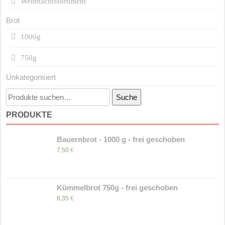
Weihnachtssortiment
Brot
1000g
750g
Unkategorisiert
Suche
Suche
nach:
PRODUKTE
Bauernbrot - 1000 g - frei geschoben
7,50
€
Kümmelbrot 750g - frei geschoben
6,35
€