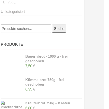
750g
Unkategorisiert
Suche
Suche
nach:
PRODUKTE
Bauernbrot - 1000 g - frei
geschoben
7,50
€
Kümmelbrot 750g - frei
geschoben
6,35
€
Kräuterbrot 750g – Kasten
6,80
€