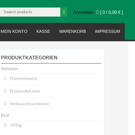
Anmelden
[ 0 /
0,00 €
]
MEIN KONTO
KASSE
WARENKORB
IMPRESSUM
PRODUKTKATEGORIEN
Aktionen
Ostersortiment
Pralinen&Kekse
Weihnachtssortiment
Brot
1000g