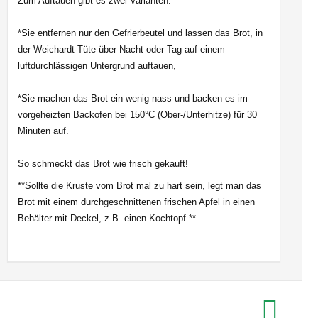
Zum Auftauen gibt es zwei Varianten:
*Sie entfernen nur den Gefrierbeutel und lassen das Brot, in
der Weichardt-Tüte über Nacht oder Tag auf einem
luftdurchlässigen Untergrund auftauen,
*Sie machen das Brot ein wenig nass und backen es im
vorgeheizten Backofen bei 150°C (Ober-/Unterhitze) für 30
Minuten auf.
So schmeckt das Brot wie frisch gekauft!
**Sollte die Kruste vom Brot mal zu hart sein, legt man das
Brot mit einem durchgeschnittenen frischen Apfel in einen
Behälter mit Deckel, z.B. einen Kochtopf.**