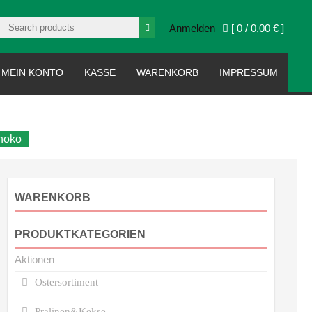
Anmelden
[ 0 /
0,00 €
]
MEIN KONTO
KASSE
WARENKORB
IMPRESSUM
choko
WARENKORB
PRODUKTKATEGORIEN
Aktionen
Ostersortiment
Pralinen&Kekse